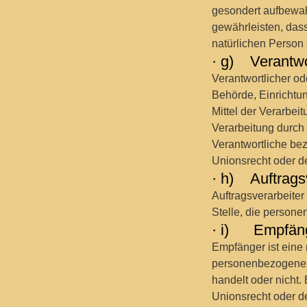
gesondert aufbewah
gewährleisten, dass
natürlichen Person
· g) Verantwor
Verantwortlicher ode
Behörde, Einrichtu
Mittel der Verarbe
Verarbeitung durch
Verantwortliche be
Unionsrecht oder d
· h) Auftrags
Auftragsverarbeiter
Stelle, die persone
· i) Empfän
Empfänger ist eine 
personenbezogene D
handelt oder nicht
Unionsrecht oder d