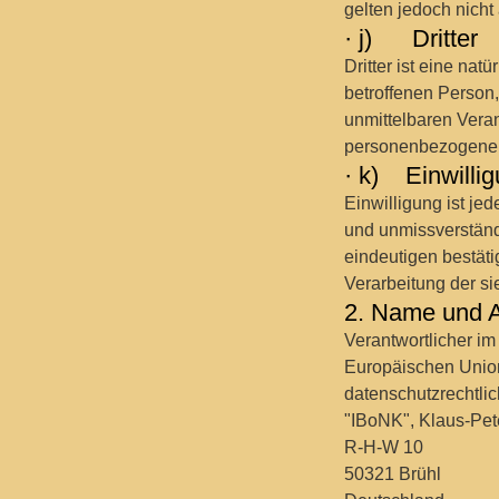
gelten jedoch nicht
· j) Dritter
Dritter ist eine nat
betroffenen Person,
unmittelbaren Veran
personenbezogenen
· k) Einwilli
Einwilligung ist jed
und unmissverständ
eindeutigen bestäti
Verarbeitung der s
2. Name und An
Verantwortlicher im
Europäischen Unio
datenschutzrechtlic
"IBoNK", Klaus-Pet
R-H-W 10
50321 Brühl