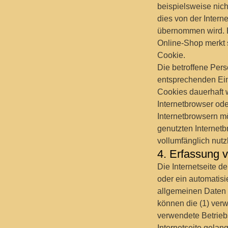
beispielsweise nic
dies von der Inter
übernommen wird. E
Online-Shop merkt s
Cookie.
Die betroffene Pers
entsprechenden Ein
Cookies dauerhaft 
Internetbrowser od
Internetbrowsern mö
genutzten Internetb
vollumfänglich nutz
4. Erfassung 
Die Internetseite d
oder ein automatis
allgemeinen Daten 
können die (1) ver
verwendete Betriebs
Internetseite gelan