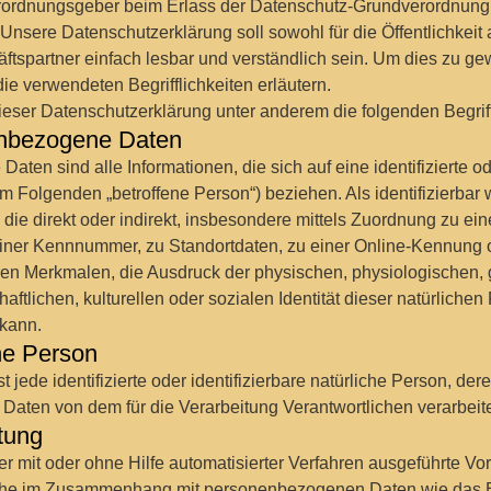
Verordnungsgeber beim Erlass der Datenschutz-Grundverordnun
nsere Datenschutzerklärung soll sowohl für die Öffentlichkeit 
tspartner einfach lesbar und verständlich sein. Um dies zu gew
ie verwendeten Begrifflichkeiten erläutern.
ieser Datenschutzerklärung unter anderem die folgenden Begrif
nbezogene Daten
ten sind alle Informationen, die sich auf eine identifizierte ode
im Folgenden „betroffene Person“) beziehen. Als identifizierbar 
die direkt oder indirekt, insbesondere mittels Zuordnung zu ei
ner Kennnummer, zu Standortdaten, zu einer Online-Kennung 
n Merkmalen, die Ausdruck der physischen, physiologischen, 
aftlichen, kulturellen oder sozialen Identität dieser natürlichen
 kann.
ne Person
t jede identifizierte oder identifizierbare natürliche Person, der
aten von dem für die Verarbeitung Verantwortlichen verarbeit
tung
der mit oder ohne Hilfe automatisierter Verfahren ausgeführte V
ihe im Zusammenhang mit personenbezogenen Daten wie das 