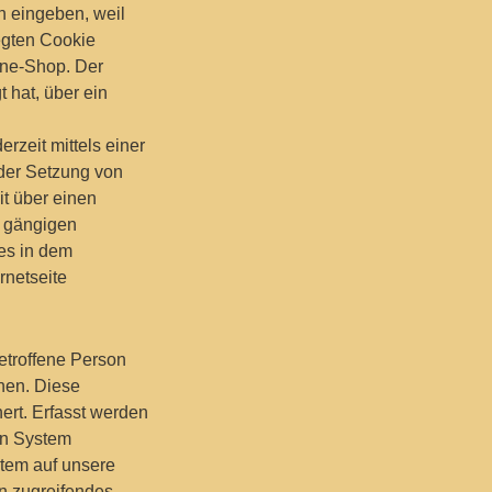
n eingeben, weil
egten Cookie
ine-Shop. Der
t hat, über ein
rzeit mittels einer
 der Setzung von
it über einen
n gängigen
ies in dem
rnetseite
betroffene Person
nen. Diese
ert. Erfasst werden
en System
stem auf unsere
in zugreifendes