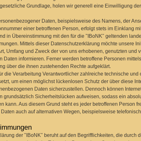
gesetzliche Grundlage, holen wir generell eine Einwilligung der
ersonenbezogener Daten, beispielsweise des Namens, der Ansch
nnummer einer betroffenen Person, erfolgt stets im Einklang mi
d in Übereinstimmung mit den für die "IBoNK" geltenden land
ungen. Mittels dieser Datenschutzerklärung möchte unsere Init
 Art, Umfang und Zweck der von uns erhobenen, genutzten und v
Daten informieren. Ferner werden betroffene Personen mittels
ng über die ihnen zustehenden Rechte aufgeklärt.
ür die Verarbeitung Verantwortlicher zahlreiche technische und 
t, um einen möglichst lückenlosen Schutz der über diese Inte
onenbezogenen Daten sicherzustellen. Dennoch können Internet
 grundsätzlich Sicherheitslücken aufweisen, sodass ein absolu
n kann. Aus diesem Grund steht es jeder betroffenen Person fre
aten auch auf alternativen Wegen, beispielsweise telefonisch
stimmungen
ärung der "IBoNK" beruht auf den Begrifflichkeiten, die durch