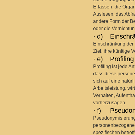
Erfassen, die Orga
Auslesen, das Abfr
andere Form der Be
oder die Vernichtun
· d) Einschrä
Einschränkung der 
Ziel, ihre künftige
· e) Profiling
Profiling ist jede 
dass diese person
sich auf eine natü
Arbeitsleistung, wir
Verhalten, Aufentha
vorherzusagen.
· f) Pseudon
Pseudonymisierung 
personenbezogenen 
spezifischen betro