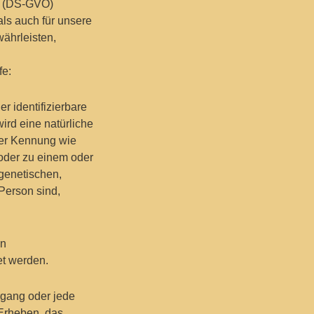
g (DS-GVO)
als auch für unsere
ährleisten,
fe:
r identifizierbare
wird eine natürliche
ner Kennung wie
oder zu einem oder
genetischen,
 Person sind,
en
et werden.
organg oder jede
Erheben, das