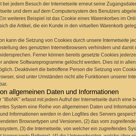
ht bei jedem Besuch der Internetseite erneut seine Zugangsdate
netseite und dem auf dem Computersystem des Benutzers abgel
in weiteres Beispiel ist das Cookie eines Warenkorbes im Onl
ich die Artikel, die ein Kunde in den virtuellen Warenkorb geleg
on kann die Setzung von Cookies durch unsere Internetseite jede
stellung des genutzten Internetbrowsers verhindern und damit
widersprechen. Ferner können bereits gesetzte Cookies jederze
er andere Softwareprogramme gelöscht werden. Dies ist in alle
glich. Deaktiviert die betroffene Person die Setzung von Cook
rowser, sind unter Umständen nicht alle Funktionen unserer Inte
bar.
von allgemeinen Daten und Informationen
er "IBoNK" erfasst mit jedem Aufruf der Internetseite durch eine 
iertes System eine Reihe von allgemeinen Daten und Informatio
und Informationen werden in den Logfiles des Servers gespeich
wendeten Browsertypen und Versionen, (2) das vom zugreifend
system, (3) die Internetseite, von welcher ein zugreifendes Sy
gt (sogenannte Referrer), (4) die Unterwebseiten, welche über e