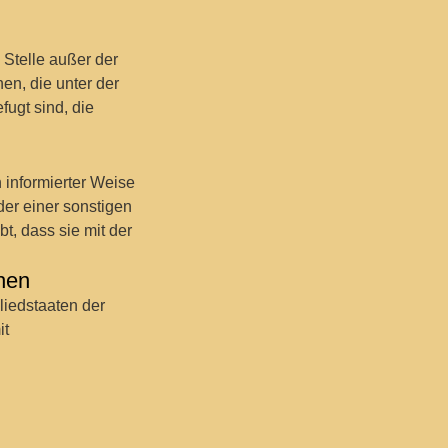
e Stelle außer der
en, die unter der
fugt sind, die
n informierter Weise
er einer sonstigen
t, dass sie mit der
chen
liedstaaten der
it