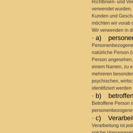
Richtlinien- und 
verwendet wurden. U
Kunden und Geschäf
möchten wir vorab d
Wir verwenden in d
· a) persone
Personenbezogene Da
natürliche Person (
Person angesehen, 
einem Namen, zu ei
mehreren besondere
psychischen, wirtsch
identifiziert werden
· b) betroffe
Betroffene Person is
personenbezogene D
· c) Verarbei
Verarbeitung ist je
solche Vorgangsre