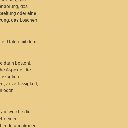
ränderung, das
breitung oder eine
nkung, das Löschen
ner Daten mit dem
e darin besteht,
he Aspekte, die
 bezüglich
en, Zuverlässigkeit,
en oder
 auf welche die
hr einer
chen Informationen