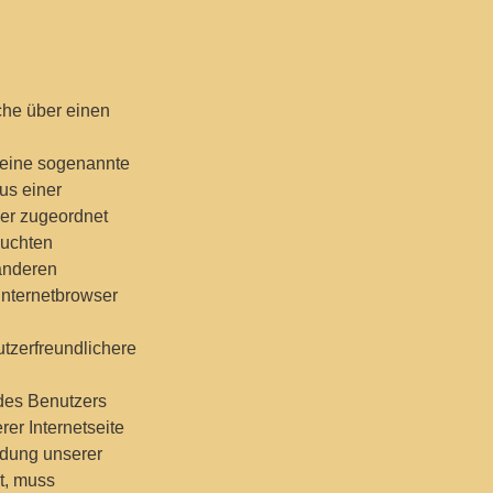
che über einen
 eine sogenannte
us einer
ser zugeordnet
suchten
 anderen
Internetbrowser
tzerfreundlichere
 des Benutzers
er Internetseite
ndung unserer
et, muss