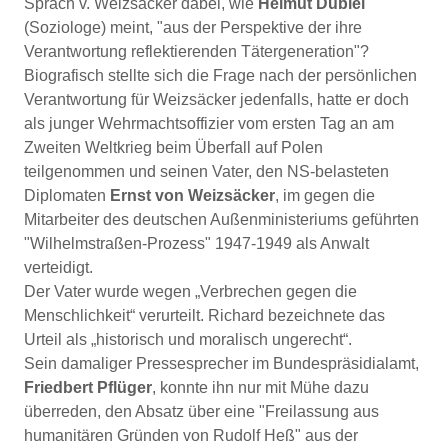
Sprach v. Weizsäcker dabei, wie
Helmut Dubiel
(Soziologe) meint, "aus der Perspektive der ihre
Verantwortung reflektierenden Tätergeneration"?
Biografisch stellte sich die Frage nach der persönlichen
Verantwortung für Weizsäcker jedenfalls, hatte er doch
als junger Wehrmachtsoffizier vom ersten Tag an am
Zweiten Weltkrieg beim Überfall auf Polen
teilgenommen und seinen Vater, den NS-belasteten
Diplomaten
Ernst von Weizsäcker
, im gegen die
Mitarbeiter des deutschen Außenministeriums geführten
"Wilhelmstraßen-Prozess" 1947-1949 als Anwalt
verteidigt.
Der Vater wurde wegen „Verbrechen gegen die
Menschlichkeit“ verurteilt. Richard bezeichnete das
Urteil als „historisch und moralisch ungerecht“.
Sein damaliger Pressesprecher im Bundespräsidialamt,
Friedbert Pflüger
, konnte ihn nur mit Mühe dazu
überreden, den Absatz über eine "Freilassung aus
humanitären Gründen von Rudolf Heß" aus der