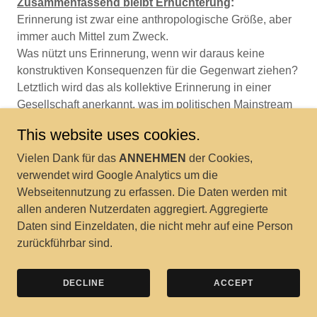
Zusammenfassend bleibt Ernüchterung
:
Erinnerung ist zwar eine anthropologische Größe, aber
immer auch Mittel zum Zweck.
Was nützt uns Erinnerung, wenn wir daraus keine
konstruktiven Konsequenzen für die Gegenwart ziehen?
Letztlich wird das als kollektive Erinnerung in einer
Gesellschaft anerkannt, was im politischen Mainstream
der Zeit die bestehenden Strukturen nicht gefährdet.
This website uses cookies.
Z.B. wurde in Russland lange nicht über die Stalinzeit
gesprochen, (jetzt wieder, allerdings wird Stalin von
Vielen Dank für das
ANNEHMEN
der Cookies,
Putin verbrämt) in Frankreich nicht über seine
verwendet wird Google Analytics um die
Kolonialzeit und in Deutschland nicht über seine
Webseitennutzung zu erfassen. Die Daten werden mit
ehemaligen NS-Unterstützer*innen in der Bevölkerung.
allen anderen Nutzerdaten aggregiert. Aggregierte
Damit wird kommunikatives Lernen und Handeln aus
Daten sind Einzeldaten, die nicht mehr auf eine Person
den Erkenntnissen erschwert. Darunter fällt auch der
zurückführbar sind.
Umgang mit den Kriegerdenkmälern.
DECLINE
ACCEPT
Die Medien sind ein wichtiger Teil des kollektiven
Gedächtnisses. Information und Erinnerung bedingen