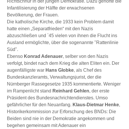
Richtschnur in der jungen Demokratie. Dazu gehörte die
Infantilisierung der Hälfte der erwachsenen
Bevölkerung, der Frauen.
Die katholische Kirche, die 1933 kein Problem damit
hatte einen „Separatfrieden“ mit den Nazis
abzuschließen und `45 vielen von ihnen die Flucht ins
Ausland ermöglichte, über die sogenannte "Rattenlinie
Süd".
Ebenso
Konrad Adenauer
, selber von den Nazis
verfolgt, bindet nach dem Krieg die alten Eliten ein. Der
augenfälligste war
Hans Globke
, als Chef des
Bundeskanzleramts, Verwaltungsjurist, der die
Nürnberger Rassegesetze 1935 kommentierte. Weniger
im Rampenlicht stand
Reinhard Gehlen
, der erste
Präsident des Bundesnachrichtendienstes. Umso
gefährlicher für den Neuanfang.
Klaus-Dietmar Henke
,
Historikerkommission zur Erforschung des BNDs: Die
Beiden sind nie in der Demokratie angekommen und
begehen gemeinsam mit Adenauer ein