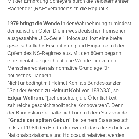
Mit der Ermordung Schleyers durch die selbsternannten
Rächer der „RAF“ verändert sich die Republik.
1979
bringt die Wende
in der Wahrnehmung zumindest
der jüdischen Opfer. Die im westdeutschen Fernsehen
ausgestrahlte U.S.-Serie "Holocaust" löst eine breite
gesellschaftliche Erschütterung und Empathie mit den
Opfern des NS-Regimes aus. Mit den 80ern begann
eine mentalitätsgeschichtliche Wende, hin zu den
Menschenrechten als normative Grundlage für
politisches Handeln.
Nicht unbedingt mit Helmut Kohl als Bundeskanzler.
"Seit der Wende zu
Helmut Kohl
von 1982/83", so
Edgar Wolfrum
, "[beherrschten] die Öffentlichkeit
zahlreiche geschichtspolitische Kontroversen". Denn
der Bundeskanzler hatte nicht nur mit dem Satz von der
"Gnade der späten Geburt“
bei seinem Staatsbesuch
in Israel 1984 den Eindruck erweckt, dass die Schuld an
Nationalsozialismus und Holocaust relativiert werden