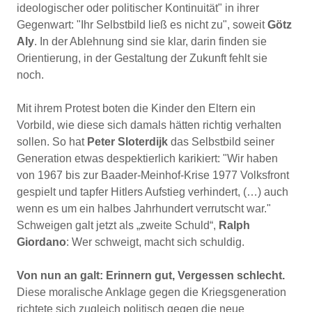
ideologischer oder politischer Kontinuität" in ihrer
Gegenwart: "Ihr Selbstbild ließ es nicht zu", soweit
Götz
Aly
. In der Ablehnung sind sie klar, darin finden sie
Orientierung, in der Gestaltung der Zukunft fehlt sie
noch.
Mit ihrem Protest boten die Kinder den Eltern ein
Vorbild, wie diese sich damals hätten richtig verhalten
sollen. So hat
Peter Sloterdijk
das Selbstbild seiner
Generation etwas despektierlich karikiert: "Wir haben
von 1967 bis zur Baader-Meinhof-Krise 1977 Volksfront
gespielt und tapfer Hitlers Aufstieg verhindert, (…) auch
wenn es um ein halbes Jahrhundert verrutscht war."
Schweigen galt jetzt als „zweite Schuld“,
Ralph
Giordano
: Wer schweigt, macht sich schuldig.
Von nun an galt: Erinnern gut, Vergessen schlecht.
Diese moralische Anklage gegen die Kriegsgeneration
richtete sich zugleich politisch gegen die neue