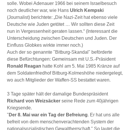
solle. Wobei Adenauer 1966 bei seinem Israelbesuch
noch deutlicher war, wie Hans
Ulrich Kempski
(Journalist) berichtete: „Die Nazi-Zeit hat ebenso viele
Deutsche wie Juden getötet … Wir sollten diese Zeit
nun in Vergessenheit geraten lassen.“ (Interessant die
Unterscheidung zwischen Deutschen und Juden. Der
Einfluss Globkes wirkte immer noch.)
Auch der so genannte "Bitburg-Skandal" beförderte
diese Befürchtungen: Gemeinsam mit U.S.-Präsident
Ronald Reagan
hatte Kohl am 5. Mai 1985 Kränze auf
dem Soldatenfriedhof Bitburg-Kolmeshöhe niedergelegt,
wo auch Mitglieder der Waffen-SS bestattet waren.
3 Tage später hält der damalige Bundespräsident
Richard
von Weizsäcker
seine Rede zum 40jährigen
Kriegsende.
"
Der 8. Mai war ein Tag der Befreiung
. Er hat uns alle
befreit von dem menschenverachtenden System der
nationalsozialistischen Gewaltherrschaft." So lautet die