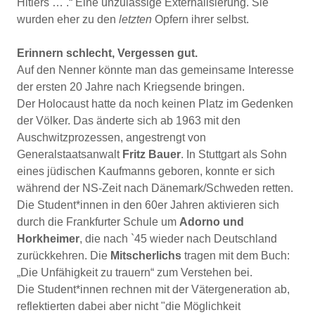
Hitlers … .“ Eine unzulässige Externalisierung. Sie
wurden eher zu den
letzten
Opfern ihrer selbst.
Erinnern schlecht, Vergessen gut.
Auf den Nenner könnte man das gemeinsame Interesse
der ersten 20 Jahre nach Kriegsende bringen.
Der Holocaust hatte da noch keinen Platz im Gedenken
der Völker. Das änderte sich ab 1963 mit den
Auschwitzprozessen, angestrengt von
Generalstaatsanwalt
Fritz Bauer
. In Stuttgart als Sohn
eines jüdischen Kaufmanns geboren, konnte er sich
während der NS-Zeit nach Dänemark/Schweden retten.
Die Student*innen in den 60er Jahren aktivieren sich
durch die Frankfurter Schule um
Adorno und
Horkheimer
, die nach `45 wieder nach Deutschland
zurückkehren. Die
Mitscherlichs
tragen mit dem Buch:
„Die Unfähigkeit zu trauern“ zum Verstehen bei.
Die Student*innen rechnen mit der Vätergeneration ab,
reflektierten dabei aber nicht "die Möglichkeit