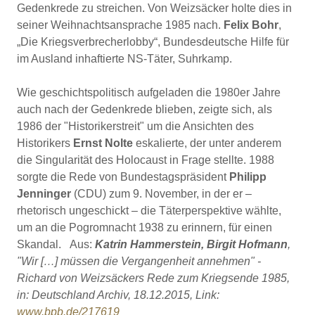
Gedenkrede zu streichen. Von Weizsäcker holte dies in
seiner Weihnachtsansprache 1985 nach.
Felix Bohr
,
„Die Kriegsverbrecherlobby“, Bundesdeutsche Hilfe für
im Ausland inhaftierte NS-Täter, Suhrkamp.
Wie geschichtspolitisch aufgeladen die 1980er Jahre
auch nach der Gedenkrede blieben, zeigte sich, als
1986 der "Historikerstreit" um die Ansichten des
Historikers
Ernst Nolte
eskalierte, der unter anderem
die Singularität des Holocaust in Frage stellte. 1988
sorgte die Rede von Bundestagspräsident
Philipp
Jenninger
(CDU) zum 9. November, in der er –
rhetorisch ungeschickt – die Täterperspektive wählte,
um an die Pogromnacht 1938 zu erinnern, für einen
Skandal. Aus:
Katrin Hammerstein, Birgit Hofmann
,
"Wir […] müssen die Vergangenheit annehmen" -
Richard von Weizsäckers Rede zum Kriegsende 1985,
in: Deutschland Archiv, 18.12.2015, Link:
www.bpb.de/217619