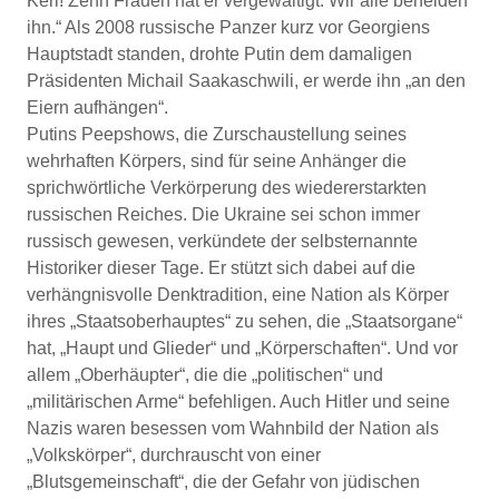
Kerl! Zehn Frauen hat er vergewaltigt. Wir alle beneiden
ihn.“ Als 2008 russische Panzer kurz vor Georgiens
Hauptstadt standen, drohte Putin dem damaligen
Präsidenten Michail Saakaschwili, er werde ihn „an den
Eiern aufhängen“.
Putins Peepshows, die Zurschaustellung seines
wehrhaften Körpers, sind für seine Anhänger die
sprichwörtliche Verkörperung des wiedererstarkten
russischen Reiches. Die Ukraine sei schon immer
russisch gewesen, verkündete der selbsternannte
Historiker dieser Tage. Er stützt sich dabei auf die
verhängnisvolle Denktradition, eine Nation als Körper
ihres „Staatsoberhauptes“ zu sehen, die „Staatsorgane“
hat, „Haupt und Glieder“ und „Körperschaften“. Und vor
allem „Oberhäupter“, die die „politischen“ und
„militärischen Arme“ befehligen. Auch Hitler und seine
Nazis waren besessen vom Wahnbild der Nation als
„Volkskörper“, durchrauscht von einer
„Blutsgemeinschaft“, die der Gefahr von jüdischen