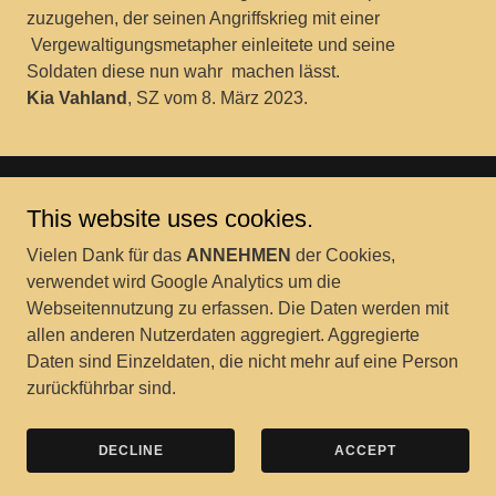
zuzugehen, der seinen Angriffskrieg mit einer
Vergewaltigungsmetapher einleitete und seine
Soldaten diese nun wahr machen lässt.
Kia Vahland
, SZ vom 8. März 2023.
This website uses cookies.
IMPRESSUM / KONTAKT
DATENSCHUTZERKLÄRUNG
Vielen Dank für das
ANNEHMEN
der Cookies,
verwendet wird Google Analytics um die
Webseitennutzung zu erfassen. Die Daten werden mit
Kriegerdenkmal.org
allen anderen Nutzerdaten aggregiert. Aggregierte
Daten sind Einzeldaten, die nicht mehr auf eine Person
zurückführbar sind.
Copyright © 2020 Kriegerdenkmal – Alle Rechte vorbehalten.
Powered by
DECLINE
ACCEPT